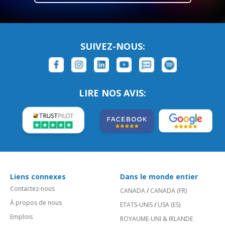
SUIVEZ-NOUS:
LIRE NOS AVIS:
Liens connexes
Dans le monde entier
Contactez-nous
CANADA
/
CANADA (FR)
À propos de nous
ETATS-UNIS
/
USA (ES)
Emplois
ROYAUME-UNI & IRLANDE