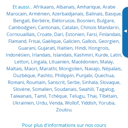
Et aussi…
Afrikaans,
Albanais,
Amharique,
Arabe
Marocain,
Arménien,
Azerbaïdjanais,
Balinais,
Basque,
Bengali,
Berbère,
Biélorusse,
Bosnien,
Bulgare,
Cambodgien,
Cantonais,
Catalan,
Chinois Mandarin,
▸
Cornouaillais,
Croate,
Dari,
Estonien,
Farsi,
Finlandais,
Flamand,
Frisai,
Gaëlique,
Galicien,
Gallois,
Georgien,
Guarani,
Gujarati,
Haïtien,
Hindi,
Hongrois,
Indonésien,
Irlandais,
Islandais,
Kashmiri,
Kurde,
Latin,
Letton,
Lingala,
Lituanien,
Macédonien,
Malay,
Maltais,
Maori,
Marathi,
Mongolien,
Navajo,
Népalais,
Ouzbèque,
Pashto,
Philippin,
Punjabi,
Quechua,
Romani,
Roumain,
Sanscrit,
Serbe,
Sinhala,
Slovaque,
Slovène,
Somalien,
Soudanais,
Swahili,
Tagalog,
Taiwanais,
Tamil,
Tchèque,
Telugu,
Thaï,
Tibétain,
Ukrainien,
Urdu,
Venda,
Wollof,
Yiddish,
Yoruba,
Zoulou.
Pour plus d'informations sur nos cours