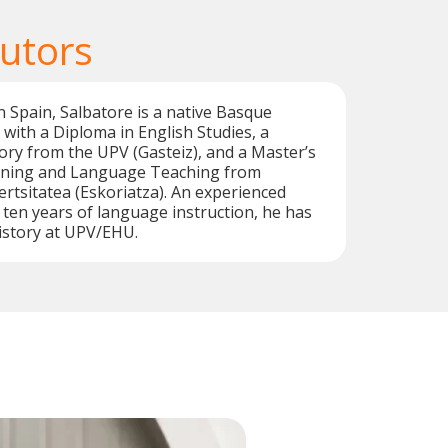
utors
n Spain, Salbatore is a native Basque
with a Diploma in English Studies, a
tory from the UPV (Gasteiz), and a Master’s
aining and Language Teaching from
tsitatea (Eskoriatza). An experienced
 ten years of language instruction, he has
History at UPV/EHU.