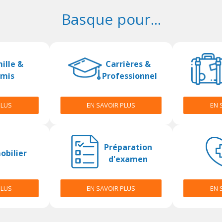
Basque pour...
ille &
Carrières &
mis
Professionnel
PLUS
EN SAVOIR PLUS
EN 
Préparation
obilier
d'examen
PLUS
EN SAVOIR PLUS
EN 