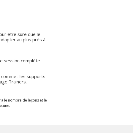
ur être sûre que le
adapter au plus près à
ne session complète.
s comme : les supports
age Trainers.
ra le nombre de leçons et le
acune.