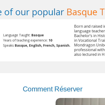
 of our popular
Basque T
Born and raised i
language teacher 
Language Taught:
Basque
Bachelor’s in His
in Vocational Tr
Years of teaching experience:
10
Mondragon Uniber
Speaks
Basque, English, French, Spanish.
professional with
also lectured in 
Comment Réserver