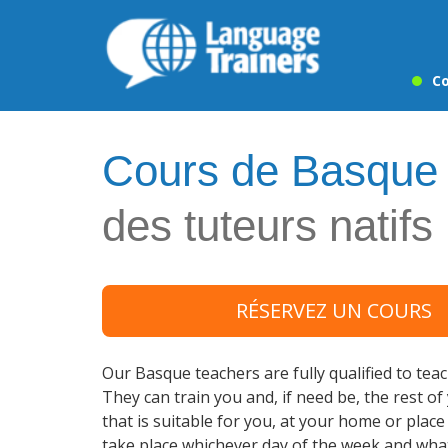
Co
Cours de Basque
des tuteurs natifs
RÉSERVEZ UN COURS
Our Basque teachers are fully qualified to teac
They can train you and, if need be, the rest of
that is suitable for you, at your home or plac
take place whichever day of the week and wha