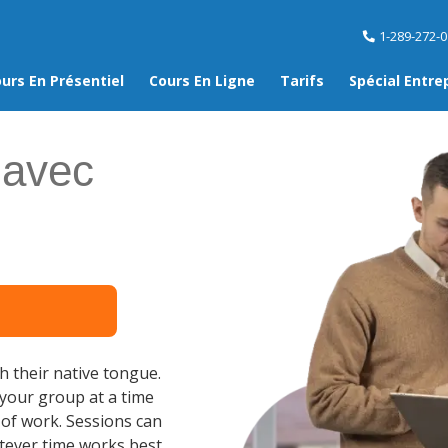
1-289-272-
urs En Présentiel
Cours En Ligne
Tarifs
Spécial Entre
avec
h their native tongue.
 your group at a time
e of work. Sessions can
tever time works best,