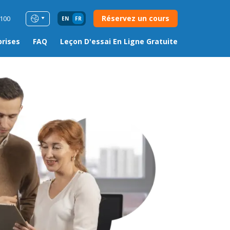
Réservez un cours
0100
EN
FR
prises
FAQ
Leçon D'essai En Ligne Gratuite