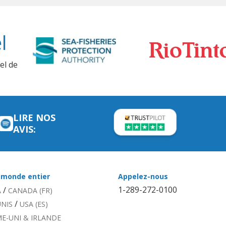
l
el de
LIRE NOS
AVIS:
 monde entier
Appelez-nous
1-289-272-0100
/
A
CANADA (FR)
/
UNIS
USA (ES)
E-UNI & IRLANDE