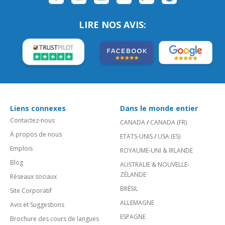
LIRE NOS AVIS:
Liens connexes
Dans le monde entier
Contactez-nous
CANADA
/
CANADA (FR)
À propos de nous
ETATS-UNIS
/
USA (ES)
Emplois
ROYAUME-UNI & IRLANDE
Blog
AUSTRALIE & NOUVELLE-
ZÉLANDE
Réseaux sociaux
BRÉSIL
Site Corporatif
ALLEMAGNE
Avis et Suggestions
ESPAGNE
Brochure des cours de langues