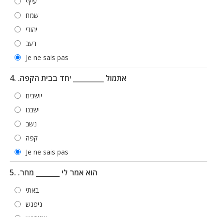
עייף
שמח
יהודי
רעב
Je ne sais pas
4. .אתמול _________ יחד בבית הקפה
יושבים
ישבנו
נשב
קפה
Je ne sais pas
5. .הוא אמר לי _______ מחר
באתי
ניפגש