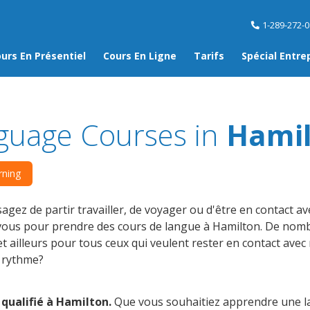
1-289-272-
urs En Présentiel
Cours En Ligne
Tarifs
Spécial Entre
guage Courses in
Hami
rning
agez de partir travailler, de voyager ou d'être en contact ave
-vous pour prendre des cours de langue à Hamilton. De nom
t ailleurs pour tous ceux qui veulent rester en contact avec
e rythme?
 qualifié à Hamilton.
Que vous souhaitiez apprendre une la