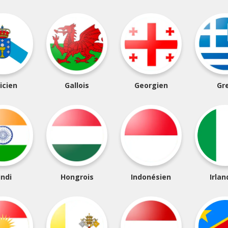
icien
Gallois
Georgien
Gr
indi
Hongrois
Indonésien
Irlan