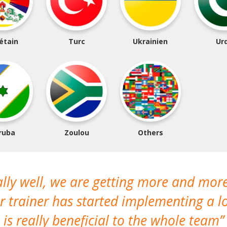
étain
Turc
Ukrainien
Ur
ruba
Zoulou
Others
ally well, we are getting more and mor
 trainer has started implementing a lo
is really beneficial to the whole team