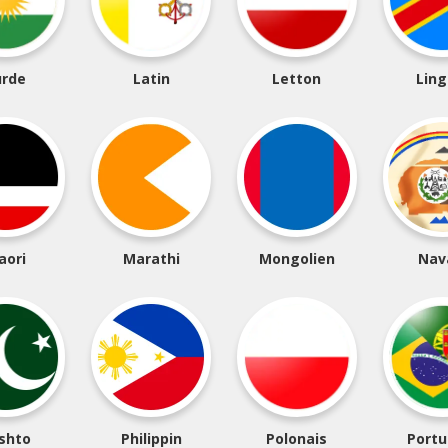
urde
Latin
Letton
Ling
aori
Marathi
Mongolien
Nav
shto
Philippin
Polonais
Portu