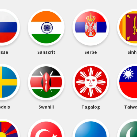
usse
Sanscrit
Serbe
Sinh
édois
Swahili
Tagalog
Taiwa