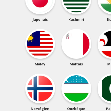
Japonais
Kashmiri
K
Malay
Maltais
M
Norvégien
Ouzbèque
Pa