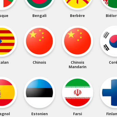
sque
Bengali
Berbère
Biélo
talan
Chinois
Chinois
Cor
Mandarin
agnol
Estonien
Farsi
Finla