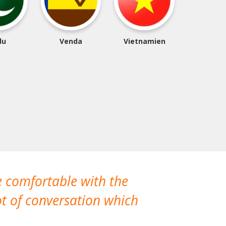
du
Venda
Vietnamien
e comfortable with the
We’ve had th
t of conversation which