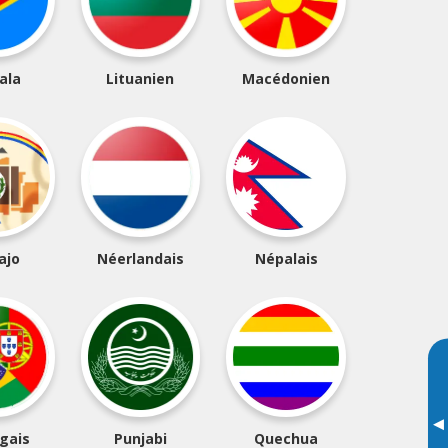
ala
Lituanien
Macédonien
ajo
Néerlandais
Népalais
▸
gais
Punjabi
Quechua