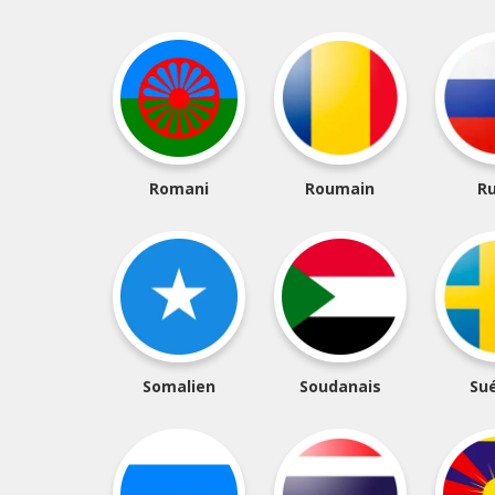
Romani
Roumain
R
Somalien
Soudanais
Su