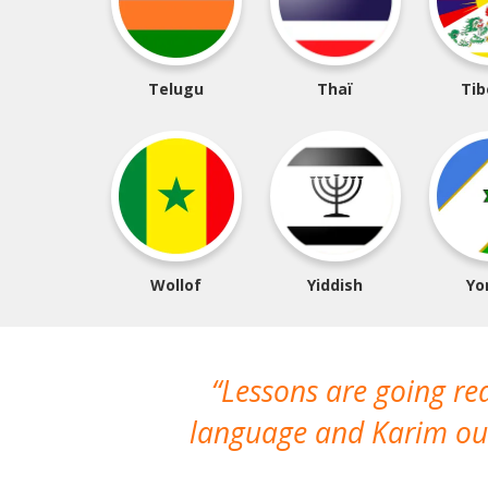
Telugu
Thaï
Tib
Wollof
Yiddish
Yo
Lessons are going re
language and Karim our