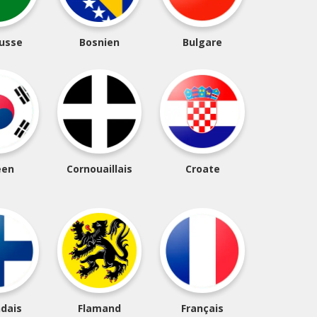
russe
Bosnien
Bulgare
éen
Cornouaillais
Croate
ndais
Flamand
Français